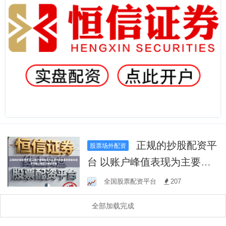
正规的抄股配资平
股票场外配资
台 以账户峰值表现为主要评
价标准的资金在处于行情以
全国股票配资平台
207
修正与确认交替
全部加载完成