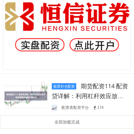
期货配资114 配资
股票补仓配资
贷详解：利用杠杆效应放大
投资规模的金融交易方式
配查查配资平台
174
全部加载完成