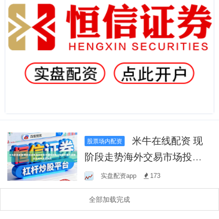
米牛在线配资 现
股票场内配资
阶段走势海外交易市场投资
线上配资的退出流程优化对
实盘配资app
173
失效逻辑的
全部加载完成