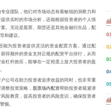
的专业团队，他们对市场动态有着敏锐的洞察力和
者提供实时的市场分析，还能根据投资者的个人情
方案。无论是股票、期货还是其他金融衍生品，配
0
导和建议。
还能为投资者提供灵活的资金配置方案。通过配
0
，获得额外的资金支持正规的配资平台排行，从而
0
资金杠杆效应，能够在一定程度上放大投资者的盈
。
0
开户公司在助力投资者追求收益的同时，也非常重
0
股票场内配资
时调整投资策略，
帮助投资者规避潜
行风险教育，提高投资者的风险意识，确保投资者
警惕。