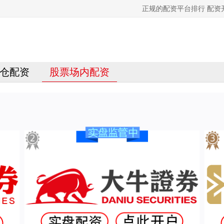
正规的配资平台排行 配
仓配资
股票场内配资