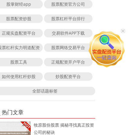
股掌财经app
股票配资官方公司
股票配资炒股
股票杠杆平台排行
正规实盘配资平台
交易软件APP下载
股票杠杆实力明道配资
股票网络交易平台
股票工具
正规配资开户平台
如何使用杠杆炒股
炒股配资平台
全部话题标签
热门文章
牧原股份股票 揭秘寻找真正投资
公司的秘诀