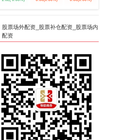
股票场外配资_股票补仓配资_股票场内
配资