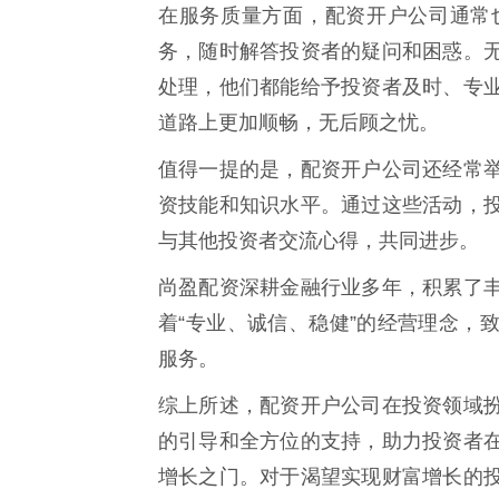
在服务质量方面，配资开户公司通常
务，随时解答投资者的疑问和困惑。
处理，他们都能给予投资者及时、专
道路上更加顺畅，无后顾之忧。
值得一提的是，配资开户公司还经常
资技能和知识水平。通过这些活动，
与其他投资者交流心得，共同进步。
尚盈配资深耕金融行业多年，积累了
着“专业、诚信、稳健”的经营理念，
服务。
综上所述，配资开户公司在投资领域
的引导和全方位的支持，助力投资者
增长之门。对于渴望实现财富增长的