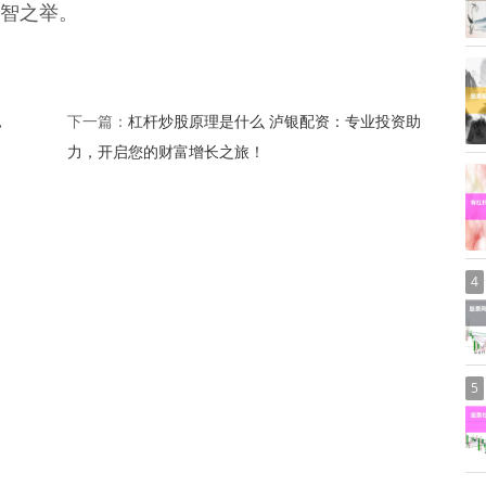
智之举。
，
杠杆炒股原理是什么 泸银配资：专业投资助
下一篇：
力，开启您的财富增长之旅！
4
5