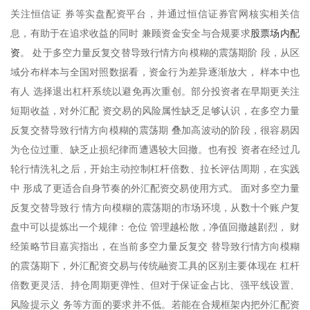
关注恒信证 券等实盘配资平台，并通过恒信证券官网核实相关信
股票场内配
息，有助于在追求收益的同时 兼顾资金安全与合规要求
资
。 处于多空力量反复交替导致行情方向模糊的震荡期阶 段，从区
域分布样本与全国对照数据看，资金行为差异逐渐放大， 样本中也
有人 选择退出杠杆系统以避免再次重创。部分投资者在早期更关注
短期收益，对外汇配 资交易的风险属性缺乏足够认识，在多空力量
反复交替导致行情方向模糊的震荡期 叠加高波动的阶段，很容易因
为仓位过重、缺乏止损纪律而遭遇较大回撤。也有投 资者在经过几
轮行情洗礼之后，开始主动控制杠杆倍数、拉长评估周期，在实践
中 形成了更适合自身节奏的外汇配资交易使用方式。 面对多空力量
反复交替导致行 情方向模糊的震荡期的市场环境，从数十个账户复
盘中可以提炼出一个规律：仓位 管理越松散，净值回撤越剧烈， 财
经策略节目嘉宾指出，在当前多空力量反复交 替导致行情方向模糊
的震荡期下，外汇配资交易与传统融资工具的区别主要体现在 杠杆
倍数更灵活、持仓周期更弹性、但对于保证金占比、强平线设置、
风险提示义 务等方面的要求并不低。若能在合规框架内把外汇配资