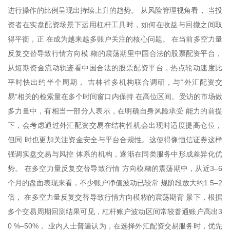
进行操作的比例呈现出持续上升的趋势。 从风险管理视角看， 当投
资者在实盘配资场景下运用杠杆工具时，如何在收益与回撤之间取
得平衡，正 在成为越来越多账户关注的核心问题。 在当前多空力量
反复交替导致行情方向模 糊的震荡期里中国合法的股票配资平台，
从短期资金流动轨迹看中国合法的股票配资平台，热点轮动速度比
平时快出约半个周期， 吉林省多机构联合调研，与“外汇配资交
易”相关的检索量在多个时间窗口内保持 在高位区间。受访的市场做
多力量中，有相当一部分人表示，在明确自身风险承受 能力的前提
下，会考虑通过外汇配资交易在结构性机会出现时适度提高仓位，
但同 时也更加关注资金安全与平台合规性。这使得像恒信证券这样
强调实盘交易与风控 体系的机构，逐渐在同类服务中形成差异化优
势。 在多空力量反复交替导致行情 方向模糊的震荡期中，从近3–6
个月的盘面表现来看，不少账户净值波动已较常 规阶段放大约1.5–2
倍， 在多空力量反复交替导致行情方向模糊的震荡期背 景下，根据
多个交易周期回测结果可见，杠杆账户波动区间常较普通账户高出3
0 %–50%， 业内人士普遍认为，在选择外汇配资交易服务时，优先